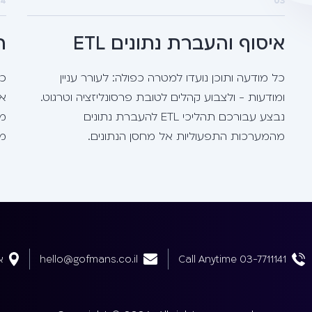
4
03
איסוף והעברת נתונים ETL
ח
כל מודעה ותוכן נועדו למטרה כפולה: לעורר עניין
כל
ומודעות - ולצבוע קהלים לטובת פרסונליזציה וטרגוט.
את
נבצע עבורכם תהליכי ETL להעברת נתונים
מא
מהמערכות התפעוליות אל מחסן הנתונים.
מח
Call Anytime 03-7711141
hello@gofmans.co.il
אב