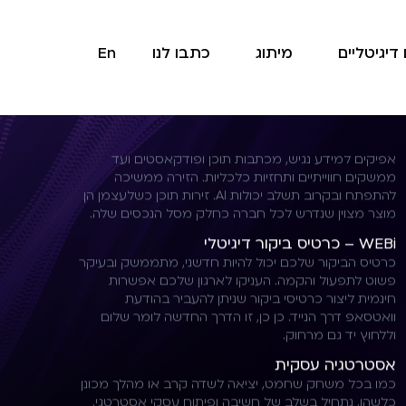
איקומרס – ECOMMERCE
מאחורי כל אתר אונליין רצוי שתעמוד מערכת שיווק נבונה
שתנתח קהלים, תטייב את מסע הלקוח ואת חוויית הלקוח
דיגיטליים
מיתוג
כתבו לנו
En
באתר ותשלב קמפיינים מניעי טראפיק ברקע. ימי מכירות
מיוחדים לצד שגרה, זו ההתמחות שלנו.
WEB2INFO – זירת תוכן
זירת התוכן שהקמנו לפני מספר שנים מאגדת שלל
אפיקים למידע נגיש, מכתבות תוכן ופודקאסטים ועד
ממשקים חווייתיים ותחזיות כלכליות. הזירה ממשיכה
להתפתח ובקרוב תשלב יכולות AI. זירות תוכן כשלעצמן הן
מוצר מצוין שנדרש לכל חברה כחלק מסל הנכסים שלה.
WEBi – כרטיס ביקור דיגיטלי
כרטיס הביקור שלכם יכול להיות חדשני, מתממשק ובעיקר
פשוט לתפעול והקמה. העניקו לארגון שלכם אפשרות
חינמית ליצור כרטיסי ביקור שניתן להעביר בהודעת
וואטסאפ דרך הנייד. כן כן, זו הדרך החדשה לומר שלום
וללחוץ יד גם מרחוק.
אסטרטגיה עסקית
כמו בכל משחק שחמט, יציאה לשדה קרב או מהלך מכונן
כלשהו, נתחיל בשלב של חשיבה ופיתוח עסקי אסטרטגי.