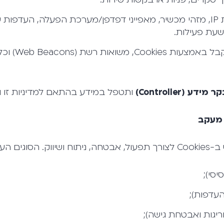
מידע טכני: כתובת IP, מזהי מכשיר, מאפייני דפדפן/מערכת הפעלה, העדפ
ושעת פעילות.
מידע שעשוי להתקב
קר מידע
(Controller)
ותטפל במידע בהתאם למדיניות זו ול
 מעקב
ריים כוללים:
יסי);
העדפות);
חריגות ואבטחת גישה);