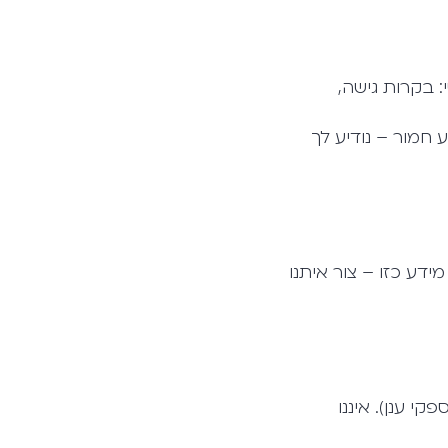
: בקרות גישה,
חמור – נודיע לך
18. אם נודע לך על מסירת מידע כזו – צור איתנו
י ענן). איננו