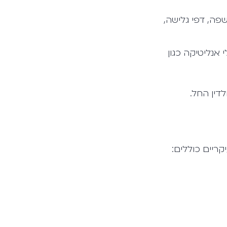
ות שפה, דפי גלישה,
ל באמצעות Cookies, משואות רשת (Web Beacons) וכלי אנליטיקה כגון
דין החל.