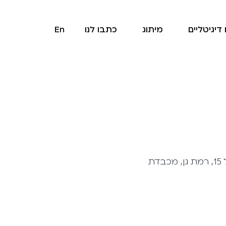
דיגיטליים
מיתוג
כתבו לנו
En
Gofmans’ Smart Marketing LTD ("אנחנו" או "החברה"), שכתובתה רח' אבא הלל 15, רמת גן, מכבדת