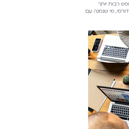
פש רבות יותר
חים. אחת המסקרנות שבהן היא Bluesky של ג'ק דורסי, מי שנמנה עם