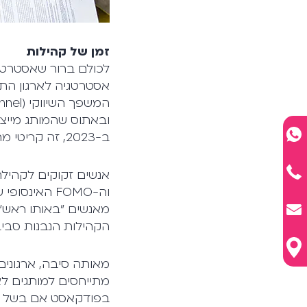
זמן של קהילות
לכולם ברור שאסטרטגי
אסטרטגיה לארגון התו
ובאתוס שהמותג מייצג
ב-2023, זה קריטי מתמיד.
אנשים זקוקים לקהילה
וה-FOMO האי
מאנשים "באותו ראש",
הקהילות הנבנות סביב
מאותה סיבה, ארגונים 
מתייחסים למותגים ל
בפודקאסט אם בשל רל