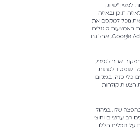
 למעין "שיווק
איזה תוכן ובאיזה
זאת נוכל למקסם את
ת באמצעות סיגנלים
– איתותים ממשתמשי הקצה באשר לרצונות שלהם בכל זמן נתון. זה ודאי נכון ל-Google Ads, אבל גם
מקום אחר לגמרי,
י ואפקטיבי בהרבה. כאן צפוי למלא תפקיד מרכזי ChatGPT, הכלי שומט הלסתות
יעי שלו. עם כלי כזה, במקום
 הצעות קולחות
בהפצה שלו, בניהול
נים רב ערוציים וחוצי
ה כסף, ולא מעט: על פי הערכות, ב-2022 ההוצאות על הכלים הללו