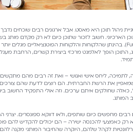
ית ניהול תוכן היא מאסט. אבל ארגונים רבים שוכחים נדבך
כן הארכיוני. חשוב לזכור שתוכן כיום לא רק מקדם מותג בש
המשפך השיווקי (Funnel). בהינתן שהלקוחות והלקוחות הפוטנציאליים מגלים י
, התוכן הופך לאלמנט מרכזי ביצירת קשרים, הרחבת מעגלים
, לתמיכה, ליחס אישי ואנושי – ואת זה רבים מהם מתקשים
נסופי שמאפיין את הרשת החברתית. הם רוצים לדעת שהם צורכים
 כאלה שחולקים איתם ערכים. וזה אולי התפקיד החשוב ביות
 המותג.
רבים מחפשים כיום שותפים, ולאו דווקא ספונסרים. יצרני ה
א רק כאמצעי להכנסה ישירה – הם יכולים להקדיש להם פוס
וונטיות לקהל שלהם, היוקרה שהחיבור המותגי מקנה להם,