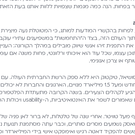
בפחות. הנה כמה מגמות שצפויות ללוות אותנו בעת הזאת:
ר, לפחות בהקשרי המודעות למותג, כי המטוטלת נעה מיצירת
וך העולם הזה, בצד ה"התחמשות" במשפיענים עתירי עוקבי
 את התפנית זיהו אנשי שיווק מובילים במהלך הקורונה: העניין
כן עצמו, שכל עוד הוא איכותי ורלוונטי, פחות משנה אם עומ
תף או צרכן אנונימי.
משתמשים פעילים לחודש ומעל 1.5 מיליארד מנויים, הארגונים והחברות ל
גיע לקהלים הצעירים. בשנה הקרובה מתעתדת הפלטפורמה
ם לשפר את האינטואיטיביות, ה-usability ויכולות הטרגוט.
 מעל טוויטר. אחרי שנה של טלטלות, לא ברור לאן פניה של
ן מאסק נשמעים מסרים סותרים, וכבר עתה מסתמנת תנועת 
ם להפקיד דאטה רגיש ואימפקט אישי בידי המיליארדר ו