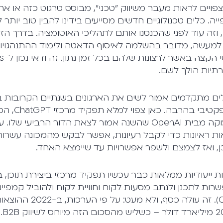
ויים לראות מעבר משיווק "טכני", מבוסס טרגוט כזה או אחר,
יה. כלים טכנולוגיים חדשים מסייעים בידינו להבין טוב יותר ל
 וזה עוד לפני שהכנסנו אותם לתהליכי האוטומציה. בדרך ה
. למעשה, מדובר בהשלמה לאיסוף הדאטה ולימוד ההתנהגויו
תיות הולך לשם.
ים מתקדמים אמור לשים את הארגונים בשנתיים הקרובות ב
עם פרסום רלוונט
ומבוסס הלמידה העמוקה מבית OpenAI שהשנה אמור לצאת הדור הרב
ת ראיונות כדי לקבל רעיונות, אפשר לבקש מהמכונה עשרות
תוכן, ואז לצמצם ולשפר אפשרויות עד שיימצא האחד.
כנות ייעודיות ממלאות כבר עכשיו תפקיד מרכזי ביצירת תוכן, 
KP. הן מאפשרות לתכנן ולנתב מסעות לקוח וחוויית לקוח ולהוביל קמפיי
ערוצים (Omnichannel). זה עול