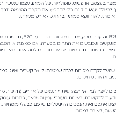
וצר בעצמם או פשוט, פופולריות של המותג עצמו שנעשה "טרנ
וך לכאלה יעשו חיל גם בלי להקפיץ את תקרת ההוצאה. דרך
איכותי, לאו דווקא כמותי, ובהחלט לא רק מכירתי.
אם חשבתם ששיווק B2B זה עסק משעמם 
 המושקעים שכובשים את התחום בסערה, אם כמצגת או הסבר
וצה ברשתות חברתיות. אז אם תהיתם למה אתם רואים יותר
ה.
כן שנועד לקדם מכירות לכזה שמטרתו לייצר קשרים ואינגייג'מ
ים ולהיות מדויקים.
ים לייצר לבד. אדרבה: שיתוף תכנים של אחרים (חדשות מ
ודעות לתקשורת, ראיונות מעוררי עניין והשראה, כתבות עומק
גו אתכם ואת הנכסים הדיגיטליים שלכם כבעלי מומחיות, רלוו
שעה, לא רק למכור.