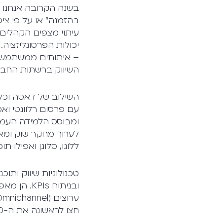
בשנה הקרובה אנחנו צפ
בהזמנה" או על פי ציפי
עיתוי מצפים הקהלים,
יכולות הפרסונליזציה
השיווק ברשתות החבר
השילוב של דאטה וכל
לערוך מחקר שוק ומאו
ללוגו, סלוגן ואפילו 
טכנולוגיות שיווק ותו
ובניתוח Is
חצו לראשונה את ה-20 מיליארד דולר – כשליש מהסכום הזה מיוחס לשיווק B2B.