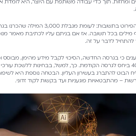
ים ומחזות. תוך כדי עבודה משותפת עם היוצר, היא לומדת א
לספק עד 25 אלף מילים בכל תשובה. אז אם בניתם עליו לכתיבת מאמר 
להתחיל לדבר על זה.
ם כי בגרסה החדשה, הסיכוי לקבל מידע מהימן, מבוסס ו
לשאילתה גבוה ב-40% ביחס לגרסה הקודמת. כך, למשל, בבחינות ללשכת עורכי
שות – מהתבטאויות פוגעניות ועד בקשות לקוד זדוני.