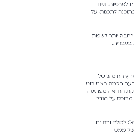
ת לפרטיות, שיח
בתוכנה לתכנות, על
 רחבה יותר לשפות
 בעברית.
צה את מרוץ החימוש של
קעה חכמה בצ'ט בוט
שנה, בדרך לזריקת החייאה מפתיעה
Bi. בפברואר השיקה גוגל את Bard, המתחרה ל-GPT. הוא מבוסס על מודל
מוקדם עדיין להעריך את גודל המהפכה מעצם ההנגשה של יישומי ה-Generative AI לכולם ובחינם.
 של ממש.