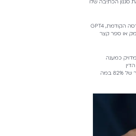
ת סגנון הכתיבה שלו
שוני נוסף נוגע למידת הפירוט בתשובות: לעומת מגבלת 3,000 המילה שהכרנו בגרסה הקודמת, GPT4
מנומק או ספר קצר
מדויק כמענה
 הדין
בארצות-הברית, הצליח הבוט להתברג בעשירון העליון. הבטחה נוספת היא לשיפור של 82% במה