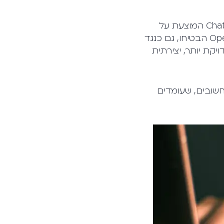
לאחרונה הושקה גרסה חדשה של תוכנת מודל השפה, GPT4, ועמה גם ChatGPT Plus המוצעת על
בסיסה תמורת 20 דולר לחודש (בעיקר ככלי למתכנתים דרך ממשק API). ב-OpenAI הבטיחו, גם כנגד
קת יותר, יצירתית
 חשובים, שעומדים