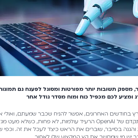
תר, מספק תשובות יותר מפורטות ומסוגל לפענח גם תמונו
ומציע לכם מכפיל כוח ומוח מסדר גודל אחר
ץ בחודשים האחרונים, אפשר להניח שכבר שמעתם, ואולי א
ChatGPT. הבוט המתקדם של OpenAI הרעיד עולמות, לא פחות, כשלא מ
והגנה בסייבר, שוברים את הראש כיצד לעכל את זה. וכפי 
בר יש מי שמחשב את קץ המקצוע שלו לאחור.