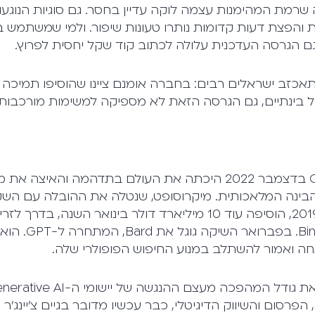
שרמת המהימנות עצמה לוקה עדיין בחסר. גם סוגיות הנוגעו
ות והפצת דעות קדומות נותרו טעונות שיפור. ולמי שמשתמש 
 גם הגרסה העדכנית עלולה לכתוב קוד שקל יחסית לפרוץ.
אכזב ישראלים רבים: בחברה אומנם ציינו שהוסיפו תמיכה
בל בינתיים, גם הגרסה הזאת לא מספיקה למשימות מורכבות
ההשקה של ChatGPT בדצמבר 2022 היכתה את העולם בתדהמה והאי
הבינה המלאכותית. מיקרוסופט, שנטלה את ההובלה עם הש
של OpenAI כבר ב-2019, הוסיפה עוד 10 מיליארד דולר בינואר ה
למנוע החיפוש שלה ng
 הפרסום והשיווק הדיגיטלי, כבר עכשיו מדובר בגיים צ'יינג'ר