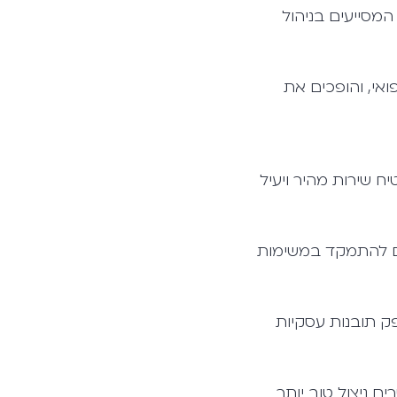
המסייעים בניהול
אי, והופכים את
 להציע תמיכה 24/7, מה שמבטיח שירות מהיר ויעיל
לים להתמקד במשימות
לספק תובנות עסקיות
ול, מאפשרים ניצול טוב יותר