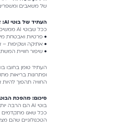
של משאבים ומשפרים 
העתיד של בוטי AI: אתגרים והזדמנויות
ככל שבוטי AI ממשיכים להתפתח, נפתחות דלתות להזדמנויות חדשות, אך גם לאתגרים:
• פרטיות ואבטחת מיד
• אתיקה ושקיפות – איך נוודא שה-AI אינו 
• שיפור חוויית המשתמש
החוויה תהפוך להיות 
סיכום: מהפכת הבוטי
בוטי AI הם הרבה יותר מקוד ותוכנה – הם כוח העבודה הדיגיטלי של העתיד.
ככל שאנו מתקדמים לעב
הטכנולוגיים שהם מצי