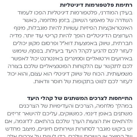
רתימת פלטפורמות דיגיטליות
בעידן המודרני, פלטפורמות דיגיטליות הפכו לעמוד
השדרה של מאמצי השיווק. בזמן מלחמה, כאשר
האינטראקציות הפיזיות עשויות להיות מוגבלות, מינוף
הערוצים הדיגיטליים הופך להיות קריטי עוד יותר. מדיה
חברתית, שיווק באמצעות דוא"ל ופרסום מקוון יכולים
לעזור לכם להגיע לקהל היעד ביעילות. בנוסף, שימוש
באירועים וירטואליים וסמינרים באינטרנט יכול לאפשר
לכם לתקשר עם הלקוחות הפוטנציאליים שלכם בצורה
משמעותית. הכוח של שיווק דיגיטלי הוא עצום, והוא יכול
לעזור לכם לנווט בתקופות של חוסר וודאות.
התייחסות לצרכים המשתנים של קהלי היעד
במהלך מלחמה, הצרכים והעדיפויות של הצרכנים
משתנים באופן דינמי. כמשווקים, עליכם להישאר זריזים
ולהתאים את הצעות הערך שלכם בהתאם. לדוגמה, אם
יש ביקוש מוגבר לסחורות ושירותים חיוניים, מיצוב מחדש
של המוצר או השירות שלכם, כדי לענות על צרכים אלה,