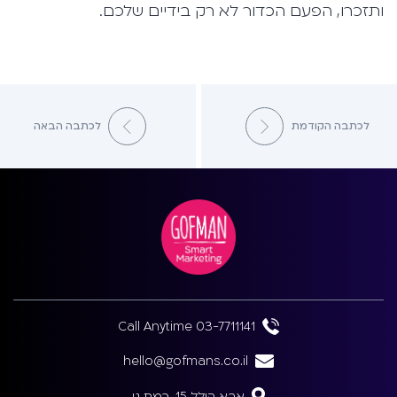
ותזכרו, הפעם הכדור לא רק בידיים שלכם.
לכתבה הקודמת
לכתבה הבאה
Call Anytime 03-7711141
hello@gofmans.co.il
אבא הילל 15, רמת גן