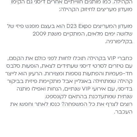
הקהילה. כמו מותגים חווייתיים אחרים דיסני גם הקימו
מועדון מעריצים לחיזוק הקהילה:
מועדון המעריצים D23 Expo הוא בעצם מפגש פיזי של
שלושה ימים מלאים, המתקיים משנת 2009
בקליפורניה.
כחברי VIP בקהילה תוכלו לחוות לפני כולם את הקסם,
עם טיזרים לסרטי דיסני שעתידים לצאת, הופעות סלבס
חד-פעמיות והפתעות נוספות ומצוירות. הרעיון הוא לייצר
קהילה שמתחילה באונליין אבל מתקיימת פיזית בביקור
בדיסני, עם אירועי VIP שנתיים, הנחות ואפילו מתנה
שנתית שמתעדכנת בהתאם לקונספט.
רוצים לצרף את כל המשפחה? כנסו לאתר וחפשו את
העכבר.