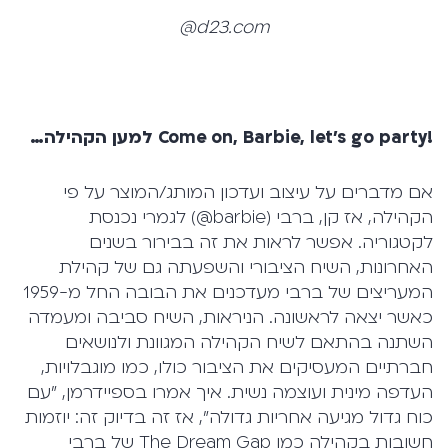
d23.com@
!Come on, Barbie, let's go party
למען הקהילה…
אם מדברים על עיצוב ועדכון המותג/המוצר על פי
הקהילה, אז קן, ברבי (barbie@) לגמרי נכנסת
לקטגוריה. אפשר לראות את זה בבירור בשנים
האחרונות, השיח הציבורי והשפעתה גם של קהילת
המעריצים של ברבי מעדכנים את הבובה החל מ-1959
כאשר יצאה לראשונה. הניראות, השיח סביבה ומעמדה
השתנה בהתאם לשיח הקהילה המגוונת ולנושאים
חברתיים המעסיקים את הציבור כולו, כמו מוגבלויות,
העדפה מינית ועוצמה נשית. איך אמרו בספיידרמן, "עם
כוח גדול מגיעה אחריות גדולה", אז זה בדיוק זה: יוזמות
חשובות בקהילה כמו The Dream Gap של ברבי