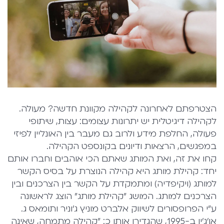
הצטרפתם לאחרונה לקהילה מקוונת חדשה? מעולה.
לקהילה דיגיטלית יש יתרונות עצומים: עצות, שיתופי
פעולה, החלפת מידע ולרוב גם מעבר בין האונליין לפיזי
במפגשים, הרצאות ודיונים בקונספט הקהילה.
קחו את זה, ואת המותג שאתם הכי אוהבים וחברו אותם
יחד: קהילת מותג היא קהילה הנוצרת על בסיס הקשר
למותג (ויקיפדיה) ומתמקדת על הקשר בין הצרכנים ובין
הצרכנים למותג. המושג "קהילת מותג" הוצג לראשונה
ע"י הפרופסורים לשיווק אלברט מוניץ ג'וניר ותומאס ג.
או'ג'ין ב-1995, שהגדירו אותו כ: "קהילה מתמחה, שאינה