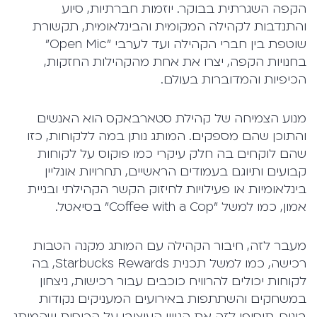
הקפה השגרתית בבוקר. יוזמות חברתיות, סיוע
והתנדבות לקהילה המקומית והבינלאומית, תקשורת
שוטפת בין חברי הקהילה ועד לערבי "Open Mic"
בחנויות הקפה, יצרו את אחת מהקהילות החזקות,
הכיפיות והמדוברות בעולם.
מנוע הצמיחה של קהילת סטארבאקס הוא האנשים
והתוכן שהם מספקים. המותג נותן במה ללקוחות, כזו
שהם לוקחים בה חלק עיקרי כמו פוקוס על לקוחות
קבועים ותיוגם בעמודים הראשיים, תחרויות אונליין
בינלאומיות או פעילויות לחיזוק הקשר הקהילתי ובניית
אמון, כמו למשל "Coffee with a Cop" בסיאטל.
מעבר לזה, חיבור הקהילה עם המותג מקנה הטבות
רכישה, כמו למשל תכנית Starbucks Rewards, בה
לקוחות יכולים להרוויח כוכבים עבור רכישות, ניצחון
במשחקים והשתתפות באירועים המעניקים נקודות
בונוס. תוסיפו לזה את הגיוון העיצובי על הכוסות שהמותג