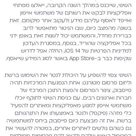
השינוי, שייכנס במהלך השנה הקרובה, ייאלצו מפתחי
אפליקציות לבקש את רשותם של משתמשי אייפון
ואייפד לאסוף עליהם מידע ולעקוב אחר מיקומם. זאת
בשונה מהמצב כיום, שבו הניטור מתאפשר לרוב
כברירת מחדל, והמשתמש יכול לשנות זאת באופן ידני
בכל אפליקציה שהוריד. בנוסף, במסגרת העדכון
למדיניות הפרטיות של iOS 14, החלה אפל לדרוש
שקיפות כבר ב-App Store באשר לסוג המידע שייאסף.
השינוי צפוי להשפיע על היכולת לנטר את השימוש ברשת
וליזום פרסום מטורגט. אחת הנפגעות המרכזיות תהיה
פייסבוק, צינור הפרסום והפצת התוכן המרכזי של
חברות וארגונים רבים. עם כניסת השינוי לתוקף יוכלו
משתמשי אייפון למנוע מאפליקציות ומאתרים להפעיל
כלי מזהה (פיקסל) ולנטר באמצעותו את התנהגותם
ברשת. את זה מבצעת כיום פייסבוק ביחס למשתמשיה
גם כשהם גולשים לאתרים אחרים, במטרה להעשיר את
הפרופיל האישי שלהם ולהציג להם פרסומות מפולחות.