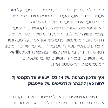
במקביל לקמפיין המתוקשר, פייסבוק הודיעה על
שורת
צעדים טכניים
שעל העסקים המפרסמים דרכה ליישם
כדי למזער את הפגיעה ביכולות האנליזה,
האופטימיזציה והפרסונליזציה של קמפיינים. הפגיעה
עצמה צפויה לכלול, בין היתר, נתוני פילוח כמו גיל, מין,
דת ומיקום המשתמש וכן עדכוני זמן אמת על פעולותיו
(המידע שנאסף עשוי להגיע בדיחוי של עד שלושה ימים).
דגש מיוחד ניתן בהנחיות לצורך באימות (verification)
של דומיינים, ובמיוחד דומיינים מרובי פיקסלים
המשמשים ליותר מעסק אחד.
איך עדכון הגרסה של
iOS 14
ישפיע על הקמפיין?
לחצו כאן
להבהרות ולטיפים של פייסבוק
התנגשות הטיטאנים בין אפל לפייסבוק איננה נקודתית
או סמנטית: מדובר במודלים כלכליים עם אינטרסים