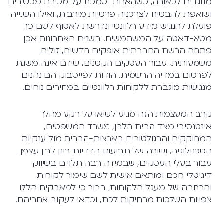
מנוגדים לכאורה, כשהאחת נסמכת על מכירת מכשירים
ושואפת להבטיח לצרכניה פרטיות מירבית, ואילו השנייה
פועלת להנגיש מידע רלוונטי ונדרשת לאסוף לשם כך
מטא-דאטה על המשתמשים. בשנים האחרונות אכן
פתחה הרשת החברתית אופקים חדשים, זולים
משמעותית, עבור העסקים הקטנים, שידם אינה משגת
לפרסום במדיה הרשמית. הודות לפייסבוק הם נהנים
מנגישות מוגברת ללקוחות רלוונטיים במחירים נוחים.
קרב המעצמות הזה מגיע לשיאו על רקע מהלך
אינטנסיבי מצד הבית הלבן, משרד המשפטים,
המחוקקים והרגולטורים בארצות-הברית מול ענקיות
הטכנולוגיה, ושורה של תביעות הדדיות בינן לבין עצמן.
עבור בעלי העסקים, שבמידה רבה תלויים בשיווק
דיגיטלי חכם ומותאם אישית לשם שימור לקוחות
והרחבה של מעגל הלקוחות, ברור כי למאבקים הללו
צפויות השלכות מרחיקות לכת, וכדאי לעקוב אחריהם.