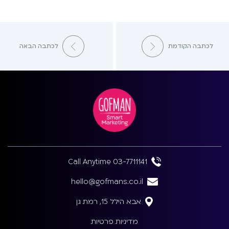
לכתבה הקודמת
לכתבה הבאה
Call Anytime 03-7711141
hello@gofmans.co.il
אבא הילל 15, רמת גן
מדיניות פרטיות